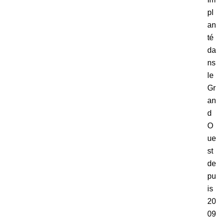
pl
an
té
da
ns
le
Gr
an
d
O
ue
st
de
pu
is
20
09