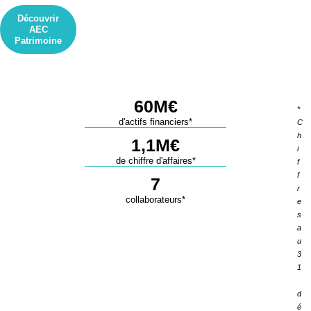
Découvrir
AEC
Patrimoine
60M€
*
d'actifs financiers*
C
h
1,1M€
i
de chiffre d'affaires*
f
f
7
r
collaborateurs*
e
s
a
u
3
1
d
é