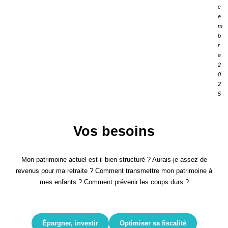
c
e
m
b
r
e
2
0
2
5
Vos besoins
Mon patrimoine actuel est-il bien structuré ? Aurais-je assez de
revenus pour ma retraite ? Comment transmettre mon patrimoine à
mes enfants ? Comment prévenir les coups durs ?
Épargner, investir
Optimiser sa fiscalité