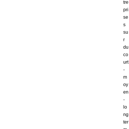
tre
pri
se
s
su
r
du
co
urt
-
m
oy
en
-
lo
ng
ter