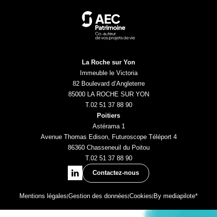
AEC
Patrimoine
La Roche sur Yon
Immeuble le Victoria
82 Boulevard d’Angleterre
85000 LA ROCHE SUR YON
T.
02 51 37 88 90
Poitiers
Astérama 1
Avenue Thomas Edison, Futuroscope Téléport 4
86360 Chasseneuil du Poitou
T.
02 51 37 88 90
Suivez-
nous
Contactez-nous
sur
Linkedin
Mentions légales
Gestion des données
Cookies
By mediapilote*