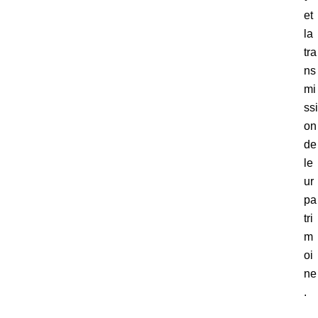
et
la
tra
ns
mi
ssi
on
de
le
ur
pa
tri
m
oi
ne
.