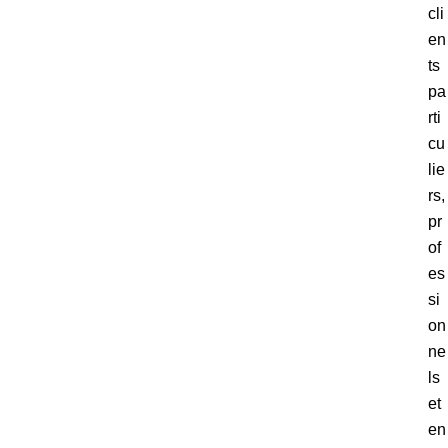
cli
en
ts
pa
rti
cu
lie
rs,
pr
of
es
si
on
ne
ls
et
en