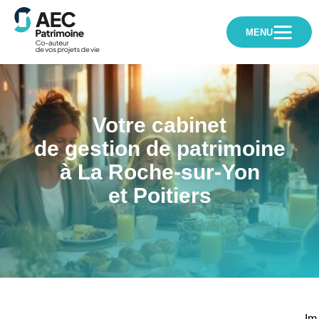
AEC
Patrimoine
MENU
Votre cabinet
de gestion de patrimoine
à La Roche-sur-Yon
et Poitiers
Im