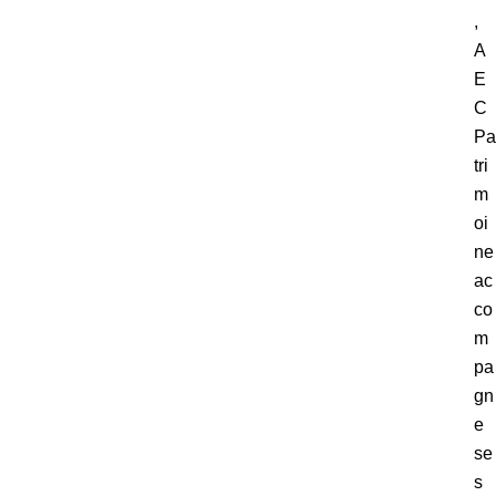
,
A
E
C
Pa
tri
m
oi
ne
ac
co
m
pa
gn
e
se
s