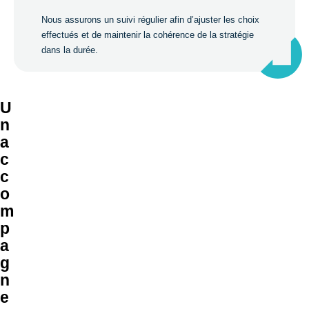
Nous assurons un suivi régulier afin d’ajuster les choix
effectués et de maintenir la cohérence de la stratégie
dans la durée.
U
n
a
c
c
o
m
p
a
g
n
e