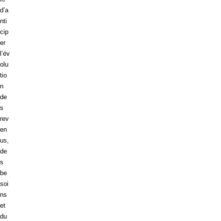
d’a
nti
cip
er
l’év
olu
tio
n
de
s
rev
en
us,
de
s
be
soi
ns
et
du