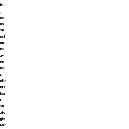
ine
,
no
us
str
uct
uro
ns
av
ec
no
s
clie
nts
leu
r
str
até
gie
retr