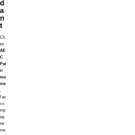
d
a
n
t
Ch
ez
AE
C
Pat
ri
mo
ine
,
l’ac
co
mp
ag
ne
me