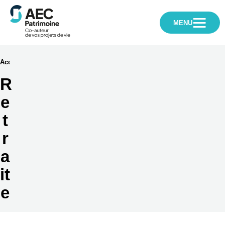
AEC
Patrimoine
MENU
➔
➔
Retraite
Accueil
Nos solutions
R
e
t
r
a
it
e