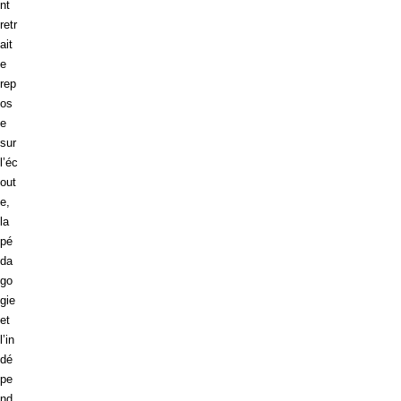
nt
retr
ait
e
rep
os
e
sur
l’éc
out
e,
la
pé
da
go
gie
et
l’in
dé
pe
nd