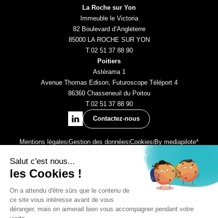
La Roche sur Yon
Immeuble le Victoria
82 Boulevard d’Angleterre
85000 LA ROCHE SUR YON
T.
02 51 37 88 90
Poitiers
Astérama 1
Avenue Thomas Edison, Futuroscope Téléport 4
86360 Chasseneuil du Poitou
T.
02 51 37 88 90
Suivez-
nous
Contactez-nous
sur
Linkedin
Mentions légales
Gestion des données
Cookies
By mediapilote*
Une société du Groupe Sylvaé, le partenaire multi-expertises pour
bâtir, sécuriser et transmettre sereinement la réussite de vos projets
de vies.
SARL au capital social de 31 960 € • SIREN: 448 409 862 • RCS: LA