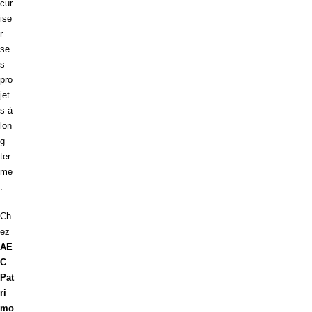
cur
ise
r
se
s
pro
jet
s à
lon
g
ter
me
.
Ch
ez
AE
C
Pat
ri
mo