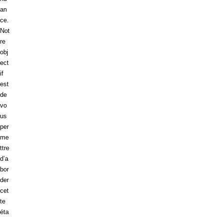
an
ce.
Not
re
obj
ect
if
est
de
vo
us
per
me
ttre
d’a
bor
der
cet
te
éta