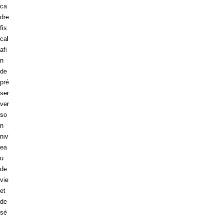
ca
dre
fis
cal
afi
n
de
pré
ser
ver
so
n
niv
ea
u
de
vie
et
de
sé