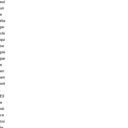
est
un
e
éta
pe
clé
qui
se
pré
par
e
en
am
ont
.
Ell
e
né
ce
ssi
te