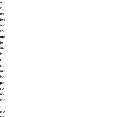
ait
e,
en
ten
ant
co
mp
te
de
leu
r
sit
uat
ion
per
so
nn
elle
,
pro