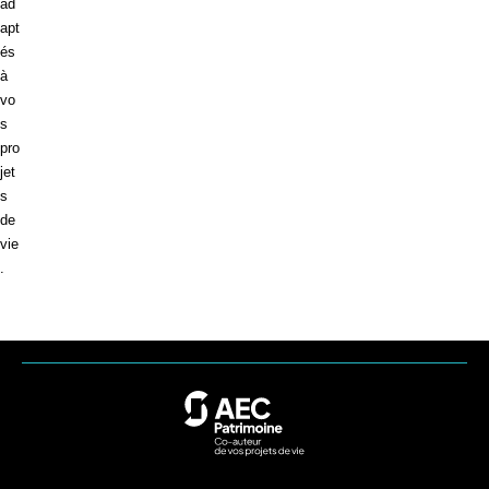
ad
apt
és
à
vo
s
pro
jet
s
de
vie
.
AEC
Patrimoine