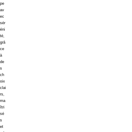
pe
av
ec
sér
éni
té,
grâ
ce
à
de
s
ch
oix
clai
rs,
ma
îtri
sé
s
et