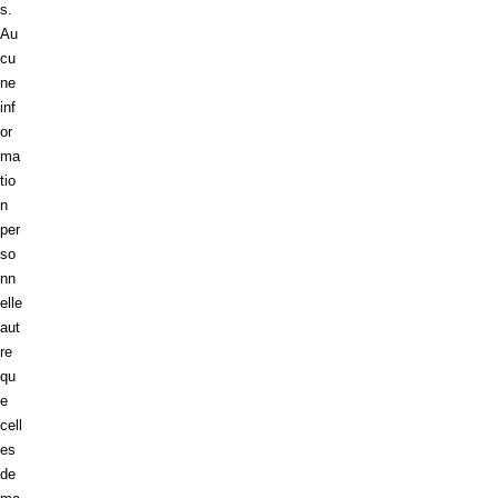
s.
Au
cu
ne
inf
or
ma
tio
n
per
so
nn
elle
aut
re
qu
e
cell
es
de