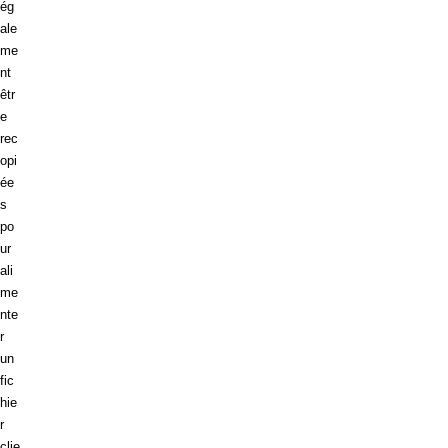
ég
ale
me
nt
êtr
e
rec
opi
ée
s
po
ur
ali
me
nte
r
un
fic
hie
r
clie