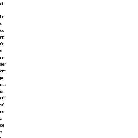
at.
Le
s
do
nn
ée
s
ne
ser
ont
ja
ma
is
utili
sé
es
à
de
s