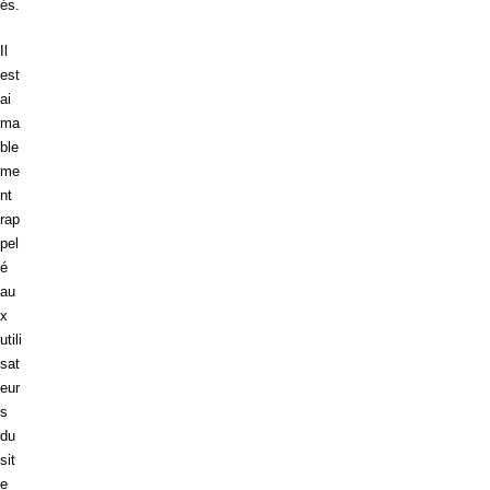
és.
Il
est
ai
ma
ble
me
nt
rap
pel
é
au
x
utili
sat
eur
s
du
sit
e