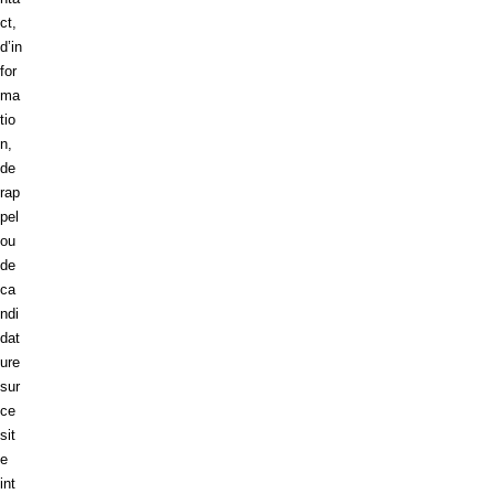
ct,
d’in
for
ma
tio
n,
de
rap
pel
ou
de
ca
ndi
dat
ure
sur
ce
sit
e
int