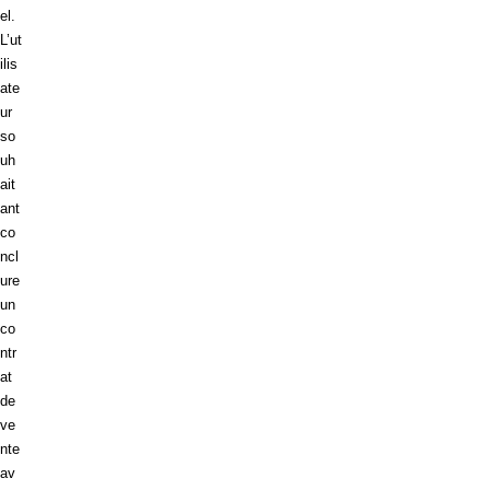
el.
L’ut
ilis
ate
ur
so
uh
ait
ant
co
ncl
ure
un
co
ntr
at
de
ve
nte
av