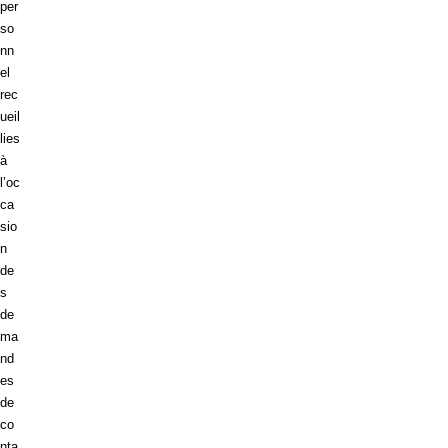
per
so
nn
el
rec
ueil
lies
à
l’oc
ca
sio
n
de
s
de
ma
nd
es
de
co
nta