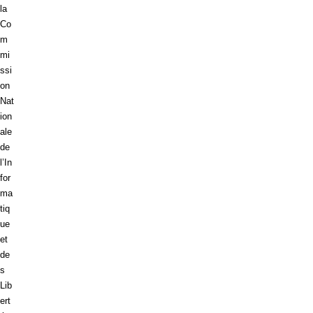
la
Co
m
mi
ssi
on
Nat
ion
ale
de
l’In
for
ma
tiq
ue
et
de
s
Lib
ert