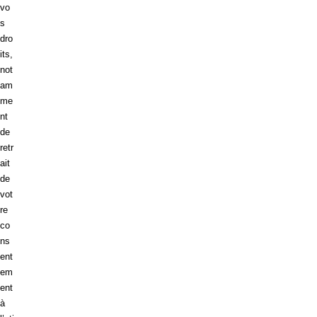
vo
s
dro
its,
not
am
me
nt
de
retr
ait
de
vot
re
co
ns
ent
em
ent
à