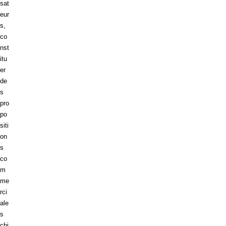
sat
eur
s,
co
nst
itu
er
de
s
pro
po
siti
on
s
co
m
me
rci
ale
s
chi