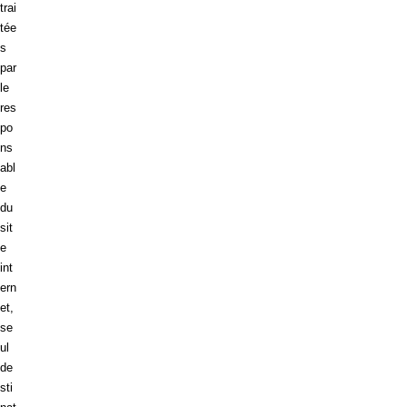
trai
tée
s
par
le
res
po
ns
abl
e
du
sit
e
int
ern
et,
se
ul
de
sti