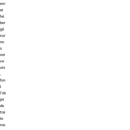
ern
et
hé
ber
gé
sur
no
s
ser
ve
urs
,
fon
t
l’ob
jet
de
trai
te
me