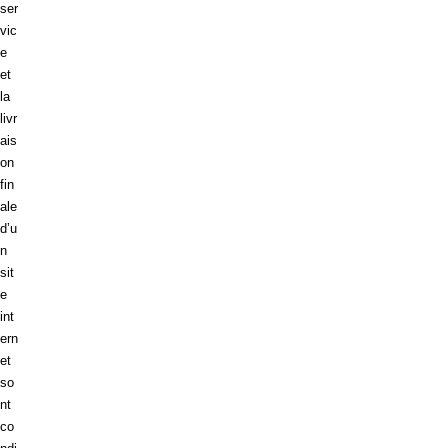
ser
vic
e
et
la
livr
ais
on
fin
ale
d’u
n
sit
e
int
ern
et
so
nt
co