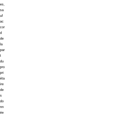
es,
sa
uf
ac
cor
d
de
la
par
t
du
pro
pri
éta
ire
de
s
do
nn
ée