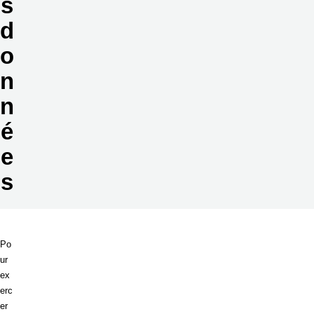
s
d
o
n
n
é
e
s
Po
ur
ex
erc
er