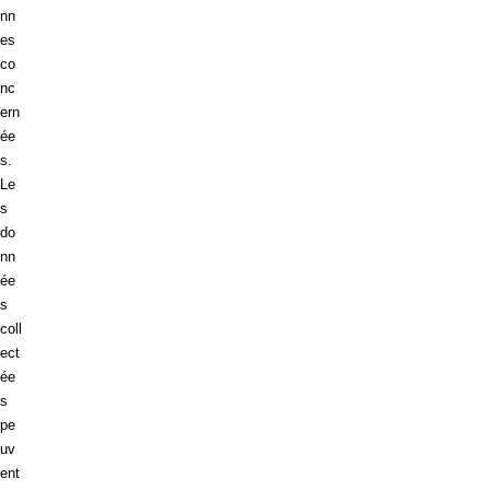
nn
es
co
nc
ern
ée
s.
Le
s
do
nn
ée
s
coll
ect
ée
s
pe
uv
ent