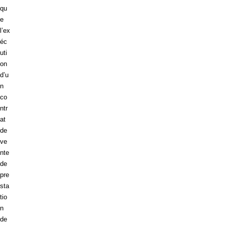
qu
e
l’ex
éc
uti
on
d’u
n
co
ntr
at
de
ve
nte
de
pre
sta
tio
n
de