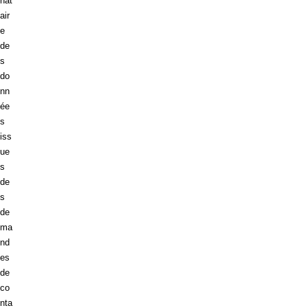
nat
air
e
de
s
do
nn
ée
s
iss
ue
s
de
s
de
ma
nd
es
de
co
nta