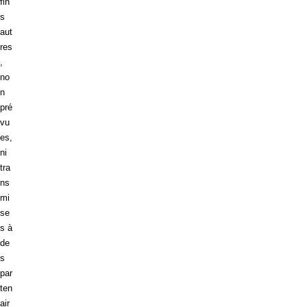
fin
s
aut
res
,
no
n
pré
vu
es,
ni
tra
ns
mi
se
s à
de
s
par
ten
air