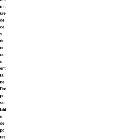
rnit
ure
de
ce
s
do
nn
ée
s
ent
raî
ne
l’im
po
ssi
bilit
é
de
po
urs