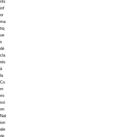
nts
inf
or
ma
tiq
ue
s
dé
cla
rés
à
la
Co
m
mi
ssi
on
Nat
ion
ale
de