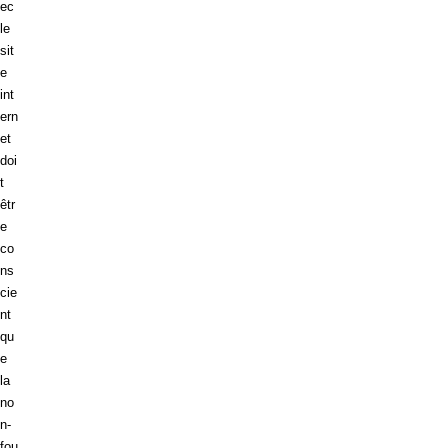
ec
le
sit
e
int
ern
et
doi
t
êtr
e
co
ns
cie
nt
qu
e
la
no
n-
fou