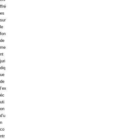
ffré
es
sur
le
fon
de
me
nt
juri
diq
ue
de
l’ex
éc
uti
on
d’u
n
co
ntr