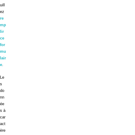
uill
ez
re
mp
lir
ce
for
mu
lair
e
.
Le
s
do
nn
ée
s à
car
act
ère