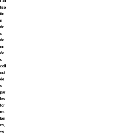
l’uti
lisa
tio
n
de
s
do
nn
ée
s
coll
ect
ée
s
par
les
for
mu
lair
es,
ve