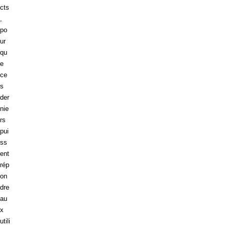
cts
,
po
ur
qu
e
ce
s
der
nie
rs
pui
ss
ent
rép
on
dre
au
x
utili