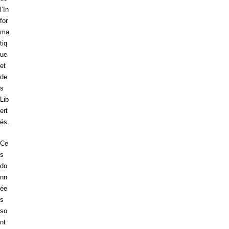
l’In
for
ma
tiq
ue
et
de
s
Lib
ert
és.
Ce
s
do
nn
ée
s
so
nt