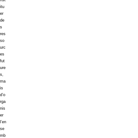
itu
er
de
s
res
so
urc
es
fut
ure
s,
ma
is
d’o
rga
nis
er
l’en
se
mb