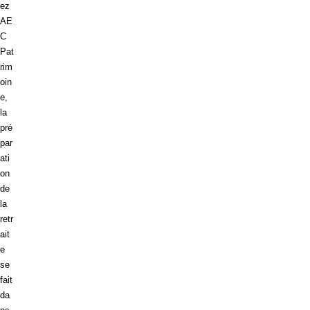
ez
AE
C
Pat
rim
oin
e,
la
pré
par
ati
on
de
la
retr
ait
e
se
fait
da