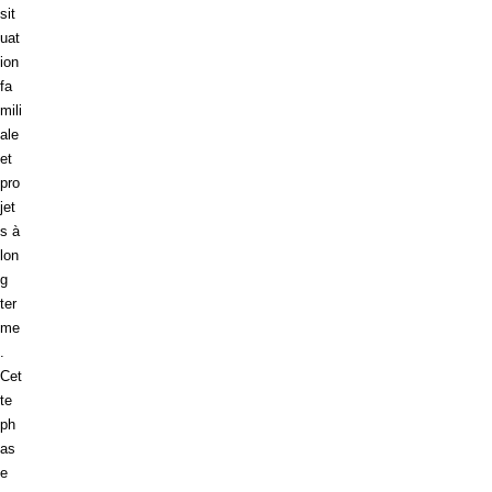
sit
uat
ion
fa
mili
ale
et
pro
jet
s à
lon
g
ter
me
.
Cet
te
ph
as
e