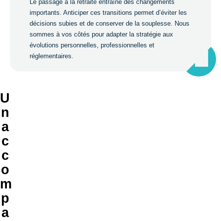
Le passage à la retraite entraîne des changements
importants. Anticiper ces transitions permet d’éviter les
décisions subies et de conserver de la souplesse. Nous
sommes à vos côtés pour adapter la stratégie aux
évolutions personnelles, professionnelles et
réglementaires.
U
n
a
c
c
o
m
p
a