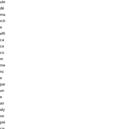
ute
dé
ma
rch
e
effi
ca
ce
co
m
me
nc
e
par
un
e
an
aly
se
pré
cis