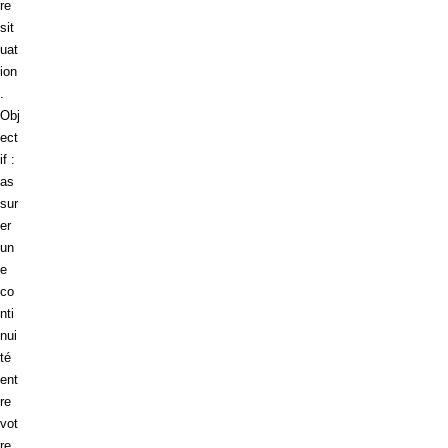
re
sit
uat
ion
.
Obj
ect
if :
as
sur
er
un
e
co
nti
nui
té
ent
re
vot
re