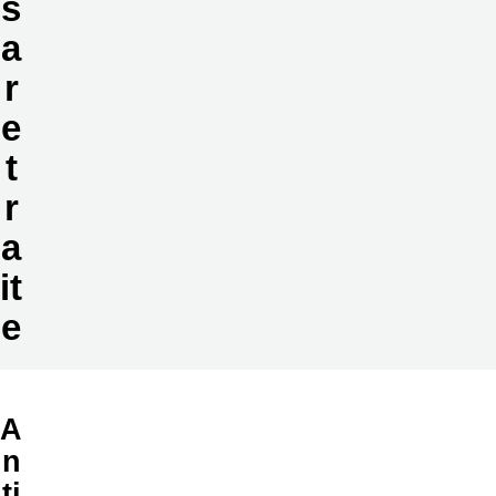
s
a
r
e
t
r
a
it
e
A
n
ti