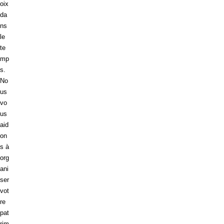
oix
da
ns
le
te
mp
s.
No
us
vo
us
aid
on
s à
org
ani
ser
vot
re
pat
rim