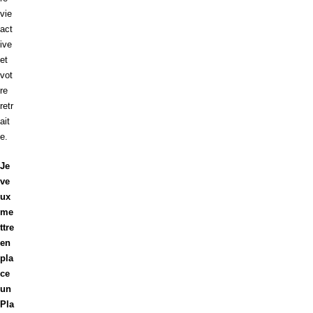
vie
act
ive
et
vot
re
retr
ait
e.
Je
ve
ux
me
ttre
en
pla
ce
un
Pla