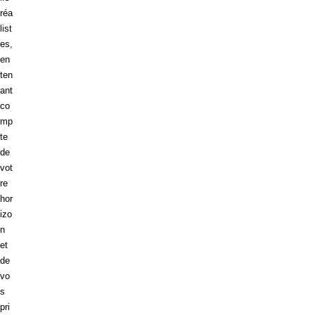
réa
list
es,
en
ten
ant
co
mp
te
de
vot
re
hor
izo
n
et
de
vo
s
pri