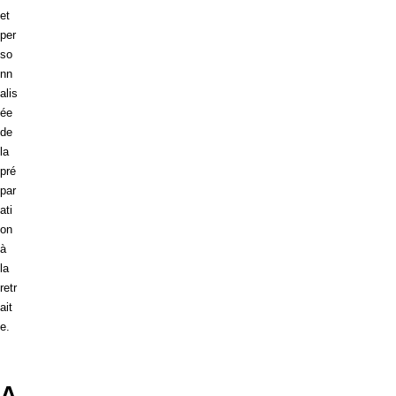
et
per
so
nn
alis
ée
de
la
pré
par
ati
on
à
la
retr
ait
e.
A