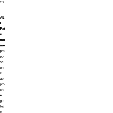
vie
.
AE
C
Pat
ri
mo
ine
pro
po
se
un
e
ap
pro
ch
e
glo
bal
e