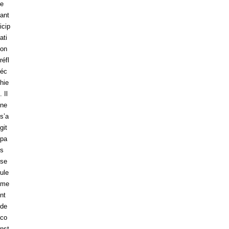
e
ant
icip
ati
on
réfl
éc
hie
. Il
ne
s’a
git
pa
s
se
ule
me
nt
de
co
nst