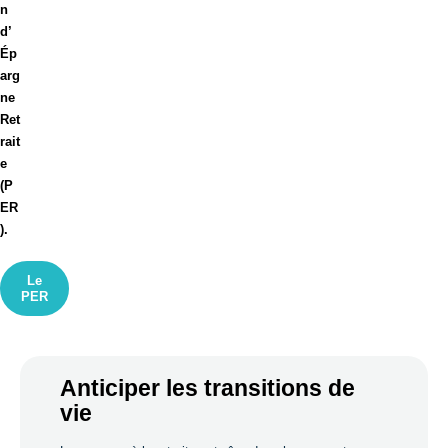
n
d’
Ép
arg
ne
Ret
rait
e
(P
ER
).
Le
PER
Anticiper les transitions de
vie