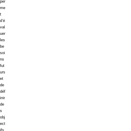
per
me
t
d’é
val
uer
les
be
soi
ns
fut
urs
et
de
déf
inir
de
s
obj
ect
ifs