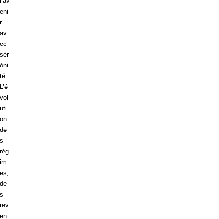
l’av
eni
r
av
ec
sér
éni
té.
L’é
vol
uti
on
de
s
rég
im
es,
de
s
rev
en