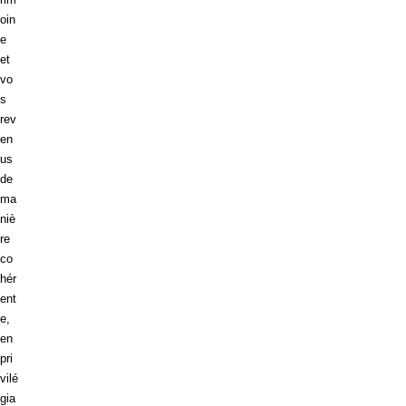
oin
e
et
vo
s
rev
en
us
de
ma
niè
re
co
hér
ent
e,
en
pri
vilé
gia