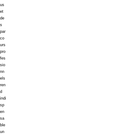
us
et
de
s
par
co
urs
pro
fes
sio
nn
els
ren
d
indi
sp
en
sa
ble
un