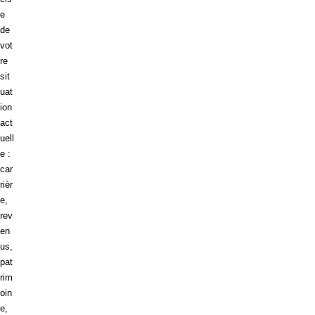
e
de
vot
re
sit
uat
ion
act
uell
e :
car
rièr
e,
rev
en
us,
pat
rim
oin
e,