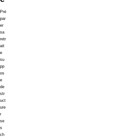
Pré
par
er
sa
retr
ait
e
su
pp
os
e
de
str
uct
ure
r
se
s
ch