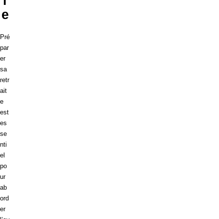
i
e
Pré
par
er
sa
retr
ait
e
est
es
se
nti
el
po
ur
ab
ord
er