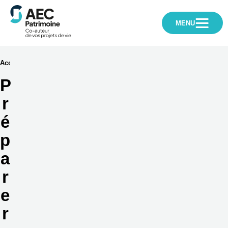
AEC
Patrimoine
MENU
➔
➔
Préparer sa retraite
Accueil
Vos besoins
P
r
é
p
a
r
e
r