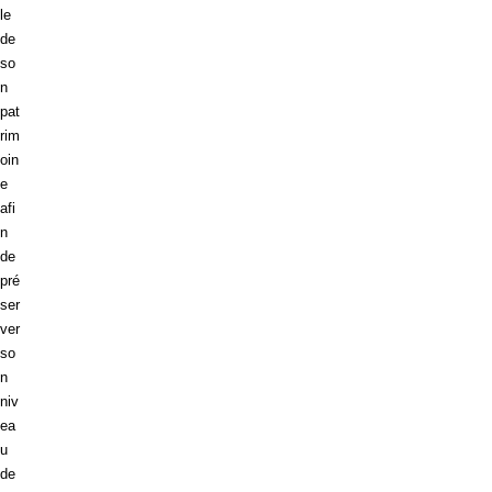
le
de
so
n
pat
rim
oin
e
afi
n
de
pré
ser
ver
so
n
niv
ea
u
de