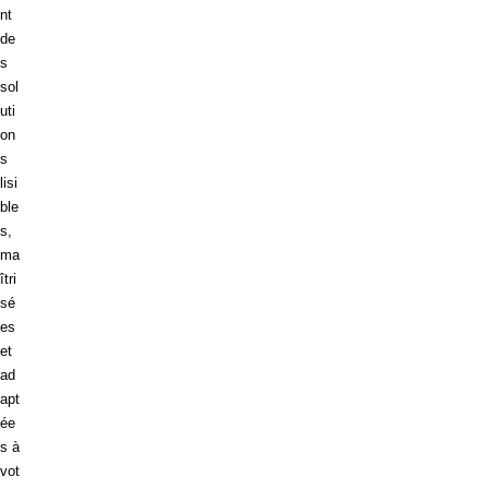
nt
de
s
sol
uti
on
s
lisi
ble
s,
ma
îtri
sé
es
et
ad
apt
ée
s à
vot