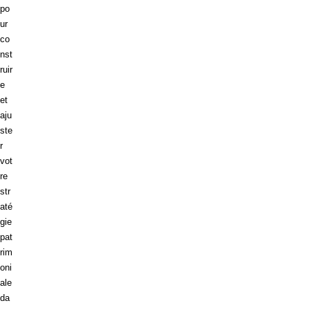
po
ur
co
nst
ruir
e
et
aju
ste
r
vot
re
str
até
gie
pat
rim
oni
ale
da