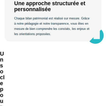
Une approche structurée et
personnalisée
Chaque bilan patrimonial est réalisé sur mesure. Grâce
à notre pédagogie et notre transparence, vous êtes en
mesure de bien comprendre les constats, les enjeux et
les orientations proposées.
U
n
s
o
cl
e
p
o
u