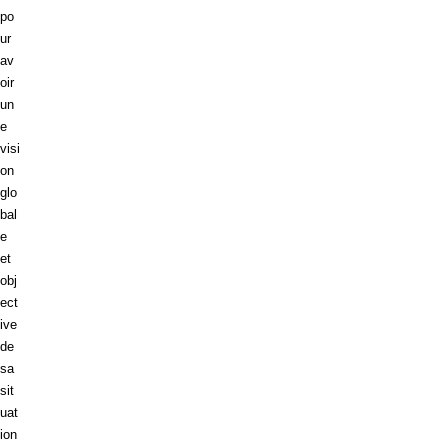
po
ur
av
oir
un
e
visi
on
glo
bal
e
et
obj
ect
ive
de
sa
sit
uat
ion