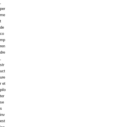
,
per
me
t
de
co
mp
ren
dre
,
str
uct
ure
r et
pilo
ter
se
s
inv
est