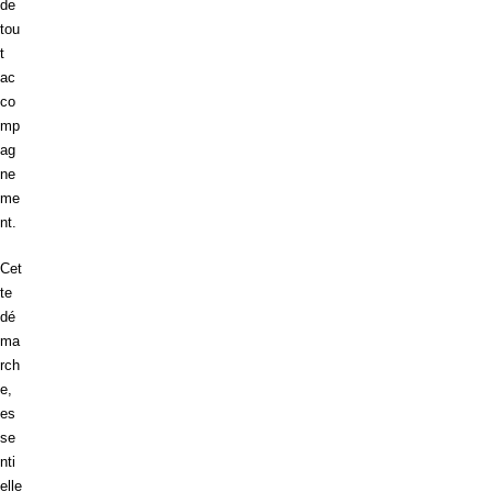
de
tou
t
ac
co
mp
ag
ne
me
nt.
Cet
te
dé
ma
rch
e,
es
se
nti
elle