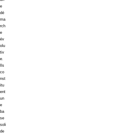
e
dé
ma
rch
e
év
olu
tiv
e.
Ils
co
nst
itu
ent
un
e
ba
se
soli
de