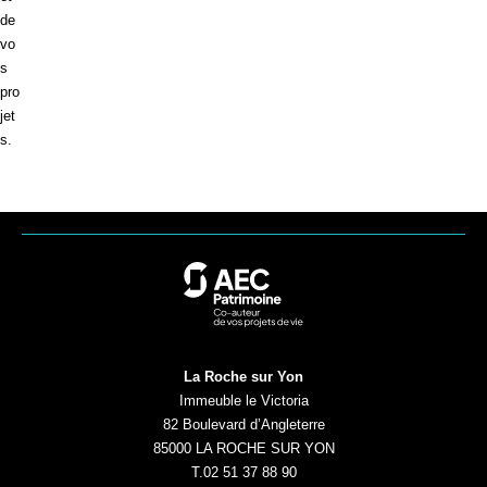
de
vo
s
pro
jet
s.
AEC
Patrimoine
La Roche sur Yon
Immeuble le Victoria
82 Boulevard d’Angleterre
85000 LA ROCHE SUR YON
T.
02 51 37 88 90