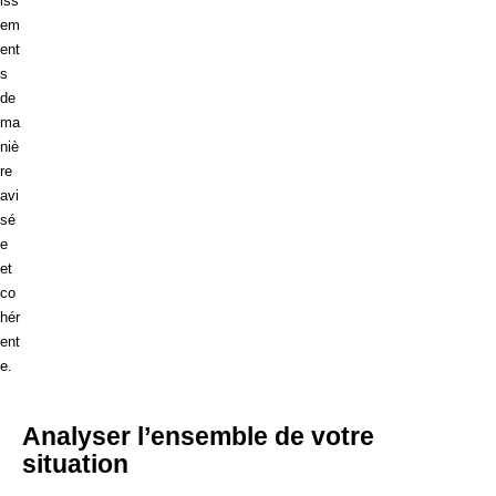
iss
em
ent
s
de
ma
niè
re
avi
sé
e
et
co
hér
ent
e.
Analyser l’ensemble de votre
situation