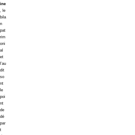
ine
, le
bila
n
pat
rim
oni
al
et
l’au
dit
so
nt
le
poi
nt
de
dé
par
t