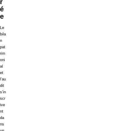
r
é
e
Le
bila
n
pat
rim
oni
al
et
l’au
dit
s’in
scr
ive
nt
da
ns
un