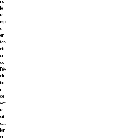
ns
le
te
mp
s,
en
fon
cti
on
de
l’év
olu
tio
n
de
vot
re
sit
uat
ion
et